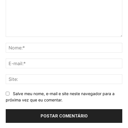
Comentário:
No
E-
mai
Sit
Salve meu nome, e-mail e site neste navegador para a
próxima vez que eu comentar.