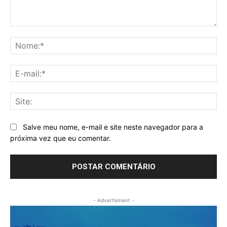
Comentário:
No
E-
mai
Sit
Salve meu nome, e-mail e site neste navegador para a
próxima vez que eu comentar.
- Advertisment -