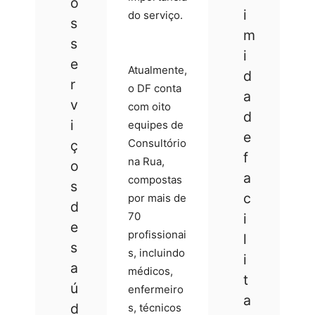
o
i
do serviço.
s
m
s
i
e
Atualmente,
d
r
o DF conta
a
v
com oito
d
i
equipes de
e
Consultório
ç
f
na Rua,
o
a
compostas
s
c
por mais de
d
70
i
e
profissionai
l
s
s, incluindo
i
a
médicos,
t
ú
enfermeiro
a
d
s, técnicos