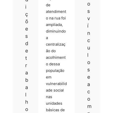
o
de
i
s
atendiment
ç
v
o na rua foi
õ
ampliada,
í
e
diminuindo
n
s
a
c
d
centralizaç
u
e
ão do
l
t
acolhiment
o
o dessa
r
s
população
a
e
em
b
vulnerabilid
a
a
ade social
c
l
nas
o
h
unidades
m
o
básicas de