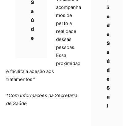
S
acompanha
ã
a
mos de
o
ú
perto a
d
d
realidade
e
e
dessas
S
pessoas.
a
Essa
ú
proximidad
d
e facilita a adesão aos
e
tratamentos.”
S
*
Com informações da Secretaria
u
de Saúde
l