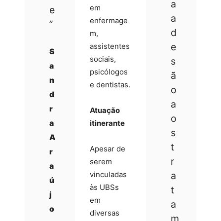
a
em
e
a
enfermage
”
d
m,
e
assistentes
S
sociais,
s
a
psicólogos
ã
n
e dentistas.
o
d
a
r
Atuação
o
a
itinerante
s
A
t
Apesar de
r
r
serem
a
vinculadas
a
ú
às UBSs
t
j
em
a
o
diversas
m