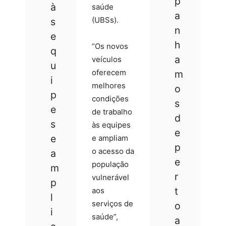
p
à
saúde
a
(UBSs).
s
n
e
h
“Os novos
q
a
veículos
u
oferecem
m
i
melhores
o
p
condições
s
e
de trabalho
d
s
às equipes
e
e
e ampliam
p
o acesso da
a
e
população
m
r
vulnerável
p
t
aos
l
serviços de
o
i
saúde”,
a