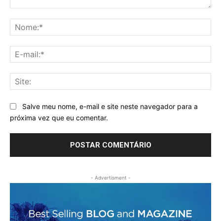
Comentário:
No
E-
mai
Sit
Salve meu nome, e-mail e site neste navegador para a
próxima vez que eu comentar.
- Advertisment -