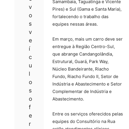
Samambaia, Taguatinga e Vicente
v
Pires) e Sul (Gama e Santa Maria),
o
fortalecendo o trabalho das
s
equipes nessas áreas.
v
Em março, mais um carro deve ser
e
entregue à Região Centro-Sul,
í
que abrange Candangolândia,
c
Estrutural, Guará, Park Way,
u
Núcleo Bandeirante, Riacho
l
Fundo, Riacho Fundo II, Setor de
o
Indústria e Abastecimento e Setor
s
Complementar de Indústria e
o
Abastecimento.
f
Entre os serviços oferecidos pelas
e
equipes do Consultório na Rua
r
estão atendimentos clínicos,