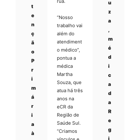
rua.
u
t
z
e
“Nosso
a
n
trabalho vai
,
ç
além do
m
atendiment
ã
é
o médico”,
o
d
pontua a
P
médica
i
r
Martha
c
i
Souza, que
a
m
atua há três
d
á
anos na
a
r
eCR da
R
Região de
i
e
Saúde Sul.
a
g
“Criamos
à
i
vínculos e