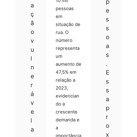
10 mil
p
a
pessoas
e
ç
em
s
ã
situação de
s
o
rua. O
o
v
número
a
representa
u
s
um
l
.
aumento de
n
E
47,5% em
e
relação a
s
r
2023,
s
á
evidencian
a
v
do a
p
e
crescente
r
l
demanda e
o
a
a
x
importância