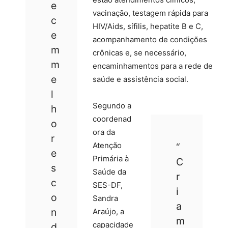
e
vacinação, testagem rápida para
c
HIV/Aids, sífilis, hepatite B e C,
e
acompanhamento de condições
m
crônicas e, se necessário,
m
encaminhamentos para a rede de
e
saúde e assistência social.
l
Segundo a
h
coordenad
o
ora da
r
Atenção
“
e
Primária à
C
s
Saúde da
r
c
SES-DF,
i
o
Sandra
a
n
Araújo, a
m
capacidade
d