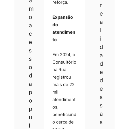
a
reforça.
r
m
e
o
Expansão
a
a
do
l
atendimen
c
i
to
e
d
s
Em 2024, o
a
s
Consultório
d
o
na Rua
e
d
registrou
d
a
mais de 22
e
p
mil
s
atendiment
o
s
os,
p
a
beneficiand
u
s
o cerca de
l