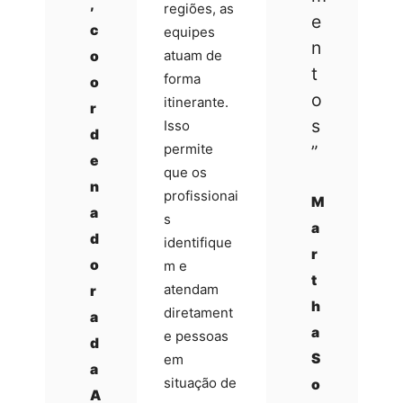
,
regiões, as
e
c
equipes
n
atuam de
o
t
forma
o
o
itinerante.
r
s
Isso
d
permite
”
e
que os
n
profissionai
M
a
s
a
d
identifique
r
o
m e
t
atendam
r
h
diretament
a
a
e pessoas
d
S
em
a
situação de
o
A