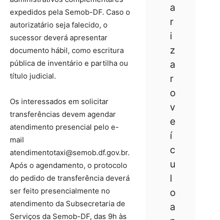
a
expedidos pela Semob-DF. Caso o
r
autorizatário seja falecido, o
i
sucessor deverá apresentar
z
documento hábil, como escritura
pública de inventário e partilha ou
a
título judicial.
r
o
Os interessados em solicitar
v
transferências devem agendar
e
atendimento presencial pelo e-
í
mail
c
atendimentotaxi@semob.df.gov.br.
u
Após o agendamento, o protocolo
l
do pedido de transferência deverá
ser feito presencialmente no
o
atendimento da Subsecretaria de
a
Serviços da Semob-DF, das 9h às