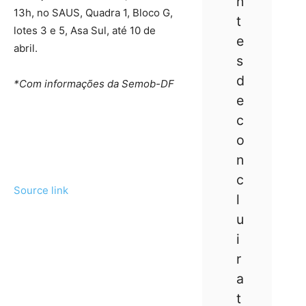
n
13h, no SAUS, Quadra 1, Bloco G,
t
lotes 3 e 5, Asa Sul, até 10 de
e
abril.
s
d
*Com informações da Semob-DF
e
c
o
n
c
Source link
l
u
i
r
a
t