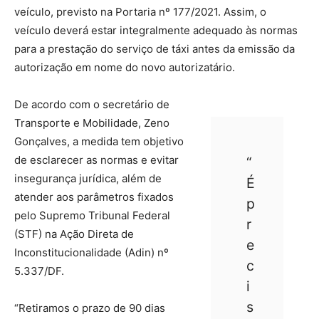
veículo, previsto na Portaria nº 177/2021. Assim, o
veículo deverá estar integralmente adequado às normas
para a prestação do serviço de táxi antes da emissão da
autorização em nome do novo autorizatário.
De acordo com o secretário de
Transporte e Mobilidade, Zeno
Gonçalves, a medida tem objetivo
de esclarecer as normas e evitar
“
insegurança jurídica, além de
É
atender aos parâmetros fixados
p
pelo Supremo Tribunal Federal
r
(STF) na Ação Direta de
e
Inconstitucionalidade (Adin) nº
c
5.337/DF.
i
s
“Retiramos o prazo de 90 dias