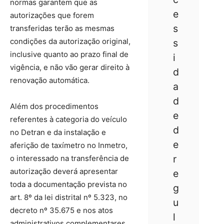
normas garantem que as
e
autorizações que forem
s
transferidas terão as mesmas
condições da autorização original,
s
inclusive quanto ao prazo final de
i
vigência, e não vão gerar direito à
d
renovação automática.
a
d
Além dos procedimentos
e
referentes à categoria do veículo
d
no Detran e da instalação e
e
aferição de taxímetro no Inmetro,
r
o interessado na transferência de
autorização deverá apresentar
e
toda a documentação prevista no
g
art. 8º da lei distrital nº 5.323, no
u
decreto nº 35.675 e nos atos
l
administrativos complementares