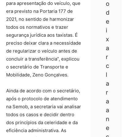
o
para apresentação do veículo, que
era previsto na Portaria 177 de
d
2021, no sentido de harmonizar
e
todos os normativos e trazer
i
segurança jurídica aos taxistas. É
x
preciso deixar clara a necessidade
a
de regularizar o veículo antes de
r
concluir a transferência”, explicou
c
o secretário de Transporte e
l
Mobilidade, Zeno Gonçalves.
a
Ainda de acordo com o secretário,
r
após o protocolo de atendimento
a
na Semob, a secretaria vai analisar
a
todos os casos e decidir dentro
n
dos princípios da celeridade e da
e
eficiência administrativa. As
c