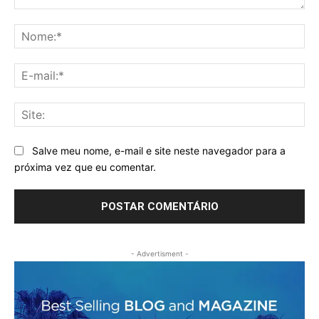
Comentário:
No
E-
mai
Sit
Salve meu nome, e-mail e site neste navegador para a
próxima vez que eu comentar.
- Advertisment -