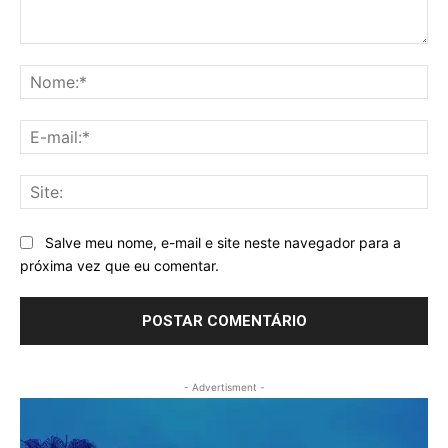
Comentário:
No
E-
mai
Sit
Salve meu nome, e-mail e site neste navegador para a
próxima vez que eu comentar.
- Advertisment -